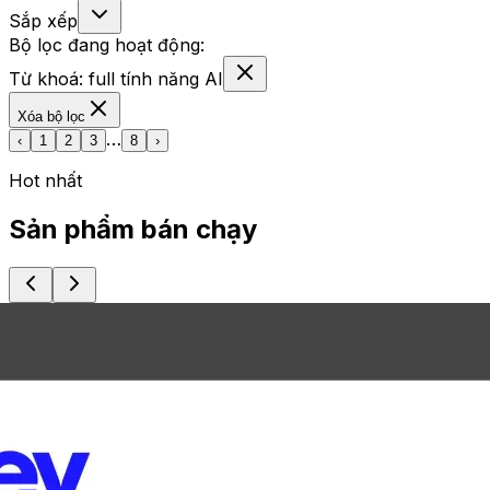
Sắp xếp
Bộ lọc đang hoạt động:
Từ khoá:
full tính năng AI
Xóa bộ lọc
…
‹
1
2
3
8
›
Hot nhất
Sản phẩm bán chạy