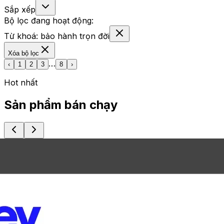
Sắp xếp
Bộ lọc đang hoạt động:
Từ khoá:
bảo hành trọn đời
Xóa bộ lọc
…
‹
1
2
3
8
›
Hot nhất
Sản phẩm bán chạy