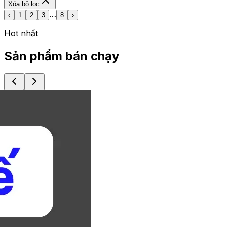
Xóa bộ lọc
…
‹
1
2
3
8
›
Hot nhất
Sản phẩm bán chạy