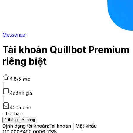
Messenger
Tài khoản Quillbot Premium
riêng biệt
4.8
/5 sao
|
4
đánh giá
|
45
đã bán
Thời hạn
1 tháng
6 tháng
Định dạng tài khoản:
Tài khoản | Mật khẩu
119.000
đ
490.000
đ
-
76
%