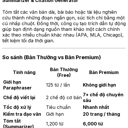
Summarizer & Citation Generator
Tóm tắt các văn bản dài, bài báo hoặc tài liệu nghiên
cứu thành những đoạn ngắn gọn, súc tích chỉ bằng một
cú nhấp chuột. Đồng thời, công cụ tạo trích dẫn tự động
giúp bạn định dạng nguồn tham khảo một cách chính
xác theo nhiều chuẩn khác nhau (APA, MLA, Chicago),
tiết kiệm tối đa thời gian.
So sánh (Bản Thường vs Bản Premium)
Bản Thường
Tính năng
Bản Premium
(Free)
Giới hạn
125 từ / lần
Không giới hạn
Paraphraser
7+ chế độ chuyên
Chế độ viết lại
2 chế độ cơ bản
sâu
Tốc độ xử lý
Tiêu chuẩn
Nhanh nhất
Kiểm tra đạo văn
Giới hạn
20 trang / tháng
Tóm tắt
1,200 từ
6,000 từ
(Summarizer)